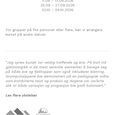
11.09 – 13.09.2026
25.09 – 27.09.2026
02.10 – 04.10.2026
For grupper på fire personer eller flere, kan vi arrangere
kurset på andre datoer.
”
Jeg synes kurset var veldig treffende og bra. På kort tid
gjennomgikk vi de mest sentrale elementer å bevege seg
på både bre og fjelltopper som også inkluderer klatring.
Grunnprinsippene ble demonstrert på en pedagogisk måte
som kombinerte teori og praksis og dagene var varierte
slik at både variasjon og progresjon ble godt balansert.
“
Les flere utalelser