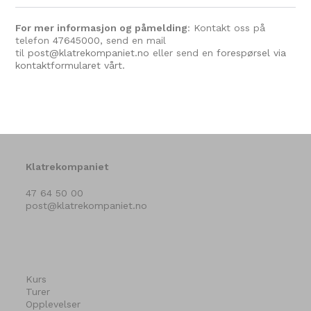
For mer informasjon og påmelding
: Kontakt oss på
telefon
47645000
, send en mail
til
post@klatrekompaniet.no
eller send en
forespørsel via
kontaktformularet vårt.
Klatrekompaniet
47 64 50 00
post@klatrekompaniet.no
Kurs
Turer
Opplevelser