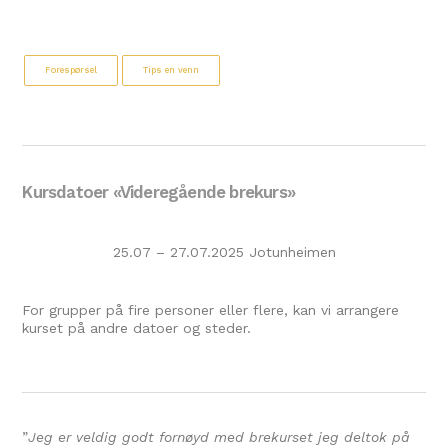
Forespørsel
Tips en venn
Kursdatoer «Videregående brekurs»
25.07 – 27.07.2025 Jotunheimen
For grupper på fire personer eller flere, kan vi arrangere
kurset på andre datoer og steder.
”
Jeg er veldig godt fornøyd med brekurset jeg deltok på